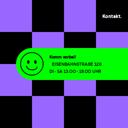
Kontakt.
Komm vorbei!
EISENBAHNSTRAßE 120
DI - SA 13.OO - 19.OO UHR
Im­pres­sum
& Da­ten­schutz